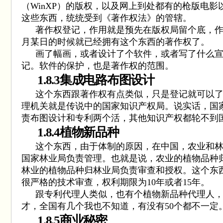
（
WinXP
）的版权，以及网上到处都有的枪版电影
这些东西，统统受到《著作权法》的管辖。
著作权登记，作用就是预先在版权局留个底，
月某日的时候就已经拥有这个东西的著作权了。
画了幅画，或者设计了个软件，或者写了什么
记。软件的保护，也是著作权的范围。
1.8.3
集成电路布图设计
这个东西跟著作权有点类似，只是登记就可以
理机关就是传说中的国家知识产权局。说实话，国
责布图设计和专利两个活，其他知识产权都轮不到
1.8.4
植物新品种
这个东西，由于体制的原因，在中国，农业和
国家林业局负责管理。也就是说，农业的植物品种
林业的植物品种归林业局负责审查和授权。这个东
很严格的技术审查，权利期限为
10
年或者
15
年。
跟专利代理人类似，也有个植物新品种代理人
才，全国有几个我也不知道，有没有
50
个都不一定
1.8.5
商业秘密