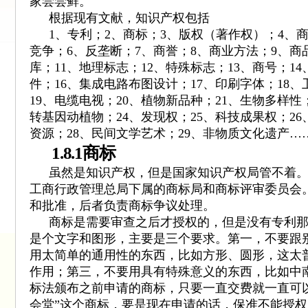
家尝尝鲜。
根据现有文献，知识产权包括
1
、专利；
2
、商标；
3
、版权（著作权）；
4
、
竞争；
6
、反垄断；
7
、商誉；
8
、商业方法；
9
、商
库；
11
、地理标志；
12
、特殊标志；
13
、商号；
14
件；
16
、集成电路布图设计；
17
、印刷字体；
18
、
19
、电缆电视；
20
、植物新品种；
21
、生物多样性
转基因动植物；
24
、发现权；
25
、科技成果权；
26
资源；
28
、民间文学艺术；
29
、非物质文化遗产
…
1.8.1
商标
虽然是知识产权，但是国家知识产权局管不着
工商行政管理总局下属的商标局和商标评审委员会
和批准，后者负责商标争议处理。
商标是需要审查之后才授权的，但是没有专利
是个文字和图形，主要是三个要求。第一，不要跟
用太简单的通用性的东西，比如方形、圆形，这太
作用；第三，不要用具有特殊意义的东西，比如中
标法颁布之前申请的商标，只要一直交费就一直可
会堂
”
这个商标，要是现在申请的话，保准不能授权