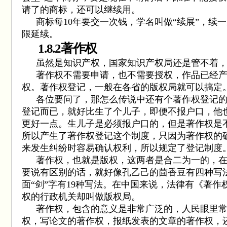
请了的商标，还可以继续用。
商标每
10
年要交一次钱，学名叫做
“
续展
”
，续一
限延续。
1.8.2
著作权
虽然是知识产权，国家知识产权局还是管不着
著作权不需要申请，也不需要授权，作品已经
权。著作权登记，一般在各省的版权局就可以搞定
各位要问了，那怎么传说中还有个著作权登记
登记而已，就好比生了个儿子，即便不报户口，他
更好一点。生儿子是必须报户口的，但是著作权是
所以产生了著作权登记这个制度，只因为著作权的
来发生纠纷时容易确认权利，所以规定了登记制度
著作权，也就是版权，这两者是合二为一的，
要说有区别的话，就好像孔乙己的茴香豆有四种写
面
“
剑
”
字有
19
种写法。在中国来说，法律有《著作
权的行政机关却叫做版权局。
著作权，包含的意义是非常广泛的，人民眼里
权，写论文的著作权，报纸发表的文章的著作权，