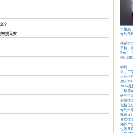
么？
李银惠
利被提无效
专利代
联系方
手机、微信
Email：
QQ:230
学历
男，工
执业于
2003
2007
（培养
研究生
主要擅
包括侵
专利申
规避设
其次擅
知识产
也涉及