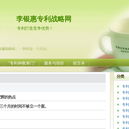
李银惠专利战略网
专利打造竞争优势！
“专利神教掌门”
服务与报价
留言本
分类
专利
专利
家辉的热点
专利
专利
三个月的时间不够立一个案。
专利
专利
专利
专利