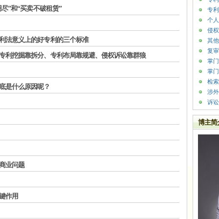
尽”和“买卖不破租赁”
专利
个人
侵权
利法意义上的好专利的三个标准
其他
复审
专利挖掘靠拆分、专利布局靠规避、侵权诉讼靠群狼
掌门
掌门
检索
底是什么原因呢？
涉外
诉讼
博主简
商业问题
键作用