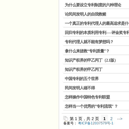
为什么要设立专利制度的六种理论
论民间发明人的自我救赎
一个真正的专利代理人的最高追求是什
回归专利的本质利用专利—–评金奖专
专利代理人就不能有梦想吗？
拿什么来拯救“专利质量”？
知识产权界的甲乙丙丁（2.1版）
知识产权界的甲乙丙丁
中国专利的五个世界
民间发明人碰不得
怎样操作中国特色专利联盟
怎样当一个优秀的”专利流氓” ？
第 1 页，共 2 页
1
2
-->
备案号：
粤ICP备12037579号-1