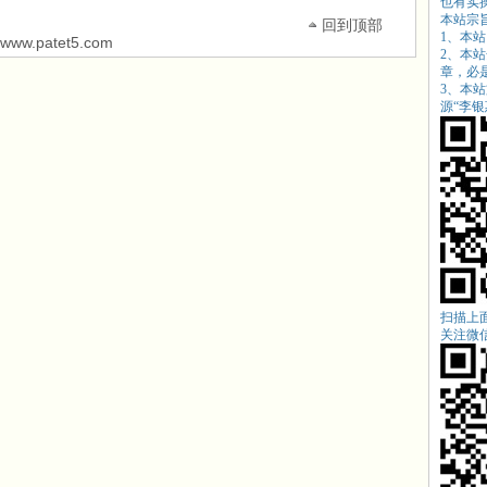
也有实
本站宗
回到顶部
1、本
w.patet5.com
2、本
章，必
3、本
源“
李银惠
扫描上
关注微