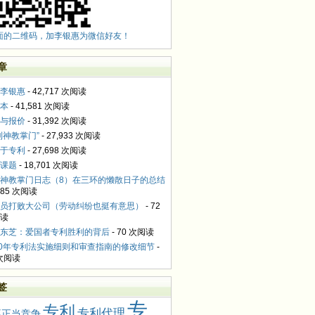
面的二维码，加李银惠为微信好友！
章
李银惠
- 42,717 次阅读
本
- 41,581 次阅读
与报价
- 31,392 次阅读
利神教掌门”
- 27,933 次阅读
于专利
- 27,698 次阅读
课题
- 18,701 次阅读
神教掌门日志（8）在三环的懒散日子的总结
,085 次阅读
员打败大公司（劳动纠纷也挺有意思）
- 72
读
东芝：爱国者专利胜利的背后
- 70 次阅读
10年专利法实施细则和审查指南的修改细节
-
 次阅读
签
专
专利
专利代理
不正当竞争