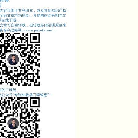
操经验。
旨
站内容仅限于专利研究，兼及其他知识产权；
站全部文章均为原创，其他网站若有相同文
是转载于我；
站文章可自由转载，但转载必须注明原创来
专利战略网→www.patent5.com
”；
面的二维码，
信公众号“专利神教掌门李银惠”！