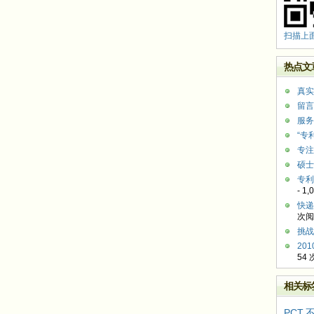
扫描上
热点文
真实
留言
服务
“专
专注
硕士
专利
- 1
快递
次阅
挑战
20
54
相关标
PCT