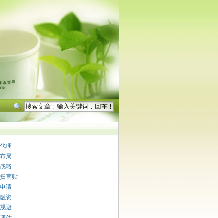
代理
布局
战略
扫盲贴
申请
融资
规避
评估