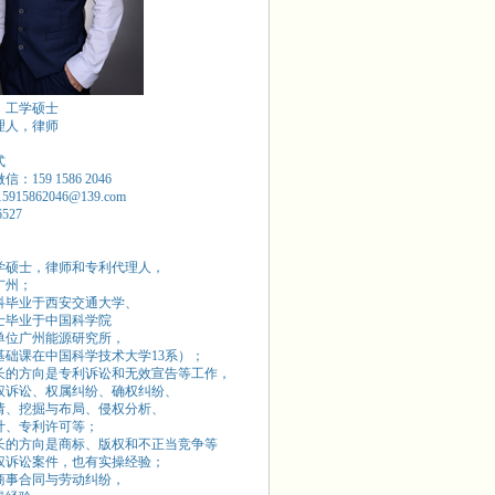
，工学硕士
理人，律师
式
：159 1586 2046
15915862046@139.com
6527
学硕士，律师和专利代理人，
广州；
本科毕业于西安交通大学、
硕士毕业于中国科学院
单位广州能源研究所，
基础课在中国科学技术大学13系）；
长的方向是专利诉讼和无效宣告等工作，
权诉讼、权属纠纷、确权纠纷、
请、挖掘与布局、侵权分析、
计、专利许可等；
长的方向是商标、版权和不正当竞争等
权诉讼案件，也有实操经验；
商事合同与劳动纠纷，