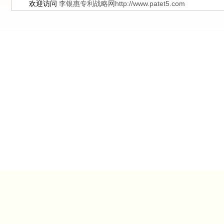
欢迎访问
李银惠专利战略网http://www.patet5.com