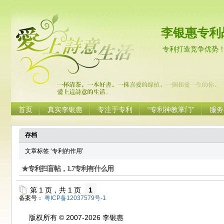
李银惠专利
专利打造竞争优势
首页
真实李银惠
专注于专利
“专利神教掌门”
服务
存档
文章标签 ‘专利的作用’
★专利扫盲帖，1.7专利有什么用
第 1 页，共 1 页
1
备案号：
粤ICP备12037579号-1
版权所有 © 2007-2026 李银惠