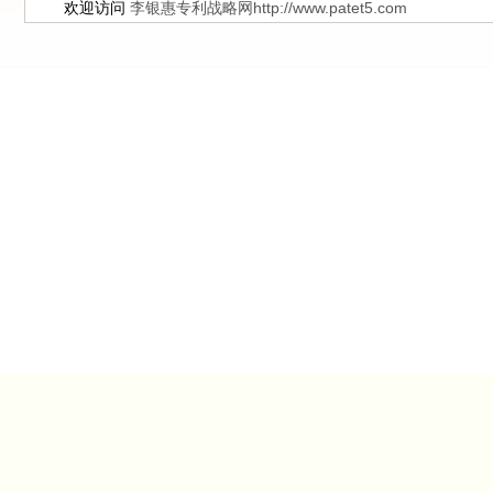
欢迎访问
李银惠专利战略网http://www.patet5.com