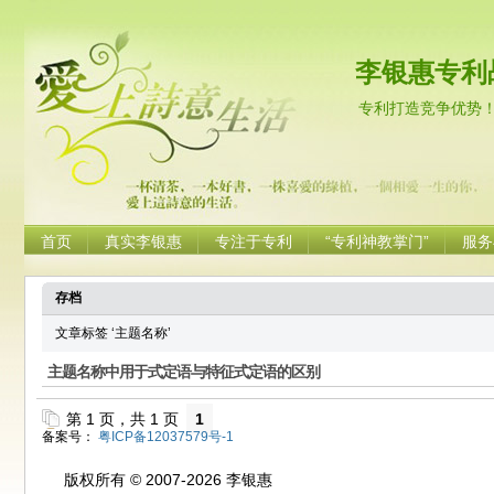
李银惠专利
专利打造竞争优势
首页
真实李银惠
专注于专利
“专利神教掌门”
服务
存档
文章标签 ‘主题名称’
主题名称中用于式定语与特征式定语的区别
第 1 页，共 1 页
1
备案号：
粤ICP备12037579号-1
版权所有 © 2007-2026 李银惠