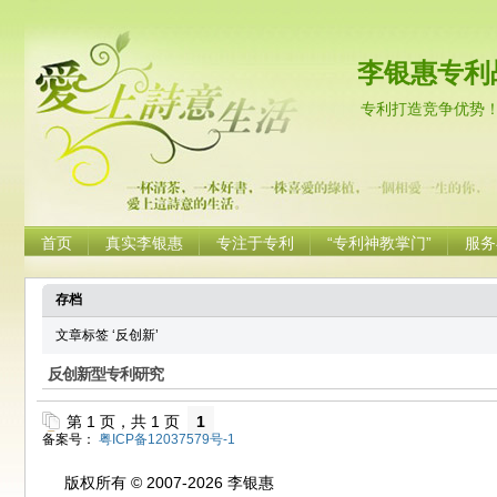
李银惠专利
专利打造竞争优势
首页
真实李银惠
专注于专利
“专利神教掌门”
服务
存档
文章标签 ‘反创新’
反创新型专利研究
第 1 页，共 1 页
1
备案号：
粤ICP备12037579号-1
版权所有 © 2007-2026 李银惠