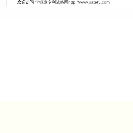
欢迎访问
李银惠专利战略网http://www.patet5.com