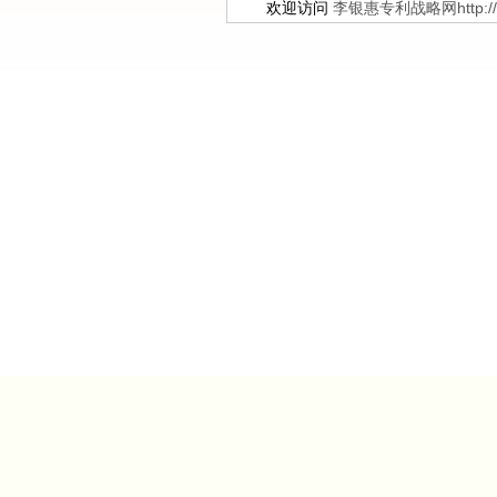
欢迎访问
李银惠专利战略网http://ww