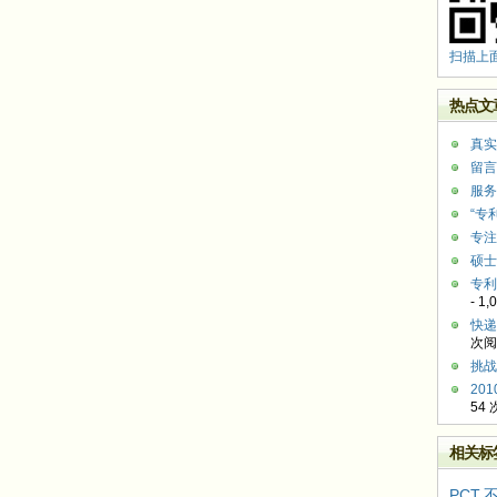
扫描上
热点文
真实
留言
服务
“专
专注
硕士
专利
- 1
快递
次阅
挑战
20
54
相关标
PCT