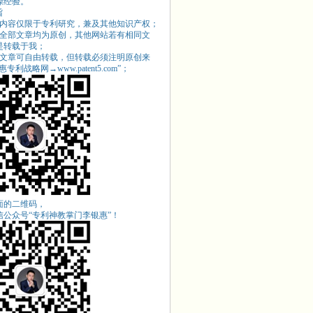
操经验。
旨
站内容仅限于专利研究，兼及其他知识产权；
站全部文章均为原创，其他网站若有相同文
是转载于我；
站文章可自由转载，但转载必须注明原创来
专利战略网→www.patent5.com
”；
面的二维码，
信公众号“专利神教掌门李银惠”！