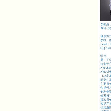
李银惠
专利代
联系方
手机、微信
Email：
QQ:230
学历
男，工
执业于
2003
2007
（培养
研究生
主要擅
包括侵
专利申
规避设
其次擅
知识产
也涉及