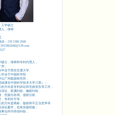
，工学硕士
理人，律师
式
：159 1586 2046
15915862046@139.com
6527
学硕士，律师和专利代理人，
广州；
本科毕业于西安交通大学、
硕士毕业于中国科学院
单位广州能源研究所，
基础课在中国科学技术大学13系）；
长的方向是专利诉讼和无效宣告等工作，
权诉讼、权属纠纷、确权纠纷、
请、挖掘与布局、侵权分析、
计、专利许可等；
长的方向是商标、版权和不正当竞争等
权诉讼案件，也有实操经验；
商事合同与劳动纠纷，