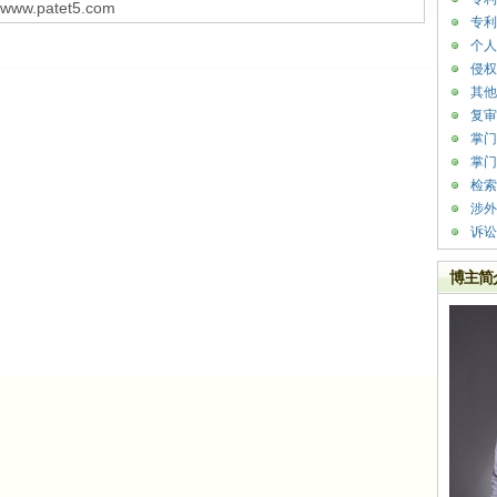
w.patet5.com
专利
个人
侵权
其他
复审
掌门
掌门
检索
涉外
诉讼
博主简