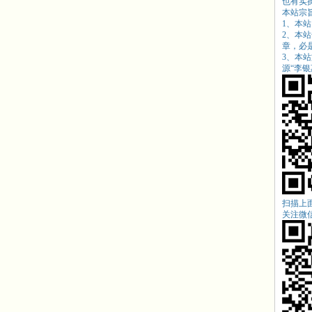
也有实
本站宗
1、本
2、本
章，必
3、本
源“
李银惠
扫描上
关注微