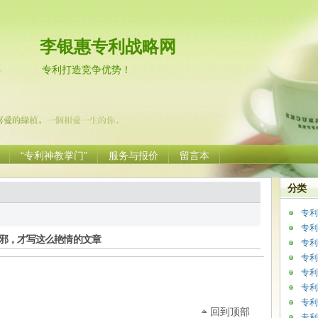
李银惠专利战略网
专利打造竞争优势！
“专利神教掌门”
服务与报价
留言本
分类
专利
专利
邪，才写这么艳情的文章
专利
专利
专利
专利
专利
回到顶部
专利