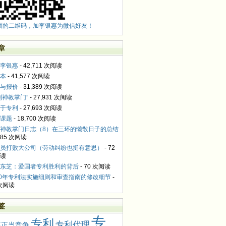
面的二维码，加李银惠为微信好友！
章
李银惠
- 42,711 次阅读
本
- 41,577 次阅读
与报价
- 31,389 次阅读
利神教掌门”
- 27,931 次阅读
于专利
- 27,693 次阅读
课题
- 18,700 次阅读
神教掌门日志（8）在三环的懒散日子的总结
,085 次阅读
员打败大公司（劳动纠纷也挺有意思）
- 72
读
东芝：爱国者专利胜利的背后
- 70 次阅读
10年专利法实施细则和审查指南的修改细节
-
 次阅读
签
专
专利
专利代理
不正当竞争