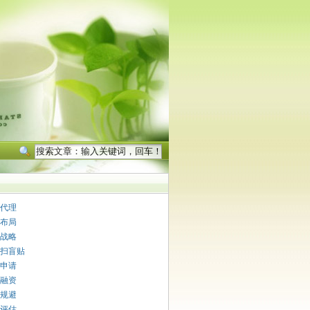
代理
布局
战略
扫盲贴
申请
融资
规避
评估