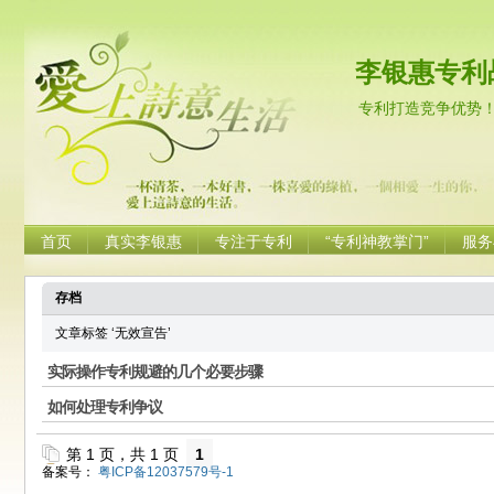
李银惠专利
专利打造竞争优势
首页
真实李银惠
专注于专利
“专利神教掌门”
服务
存档
文章标签 ‘无效宣告’
实际操作专利规避的几个必要步骤
如何处理专利争议
第 1 页，共 1 页
1
备案号：
粤ICP备12037579号-1