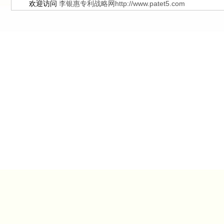
欢迎访问
李银惠专利战略网http://www.patet5.com