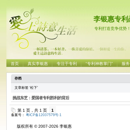
李银惠专利
专利打造竞争优势
首页
真实李银惠
专注于专利
“专利神教掌门”
服务
存档
文章标签 ‘松下’
挑战东芝：爱国者专利胜利的背后
第 1 页，共 1 页
1
备案号：
粤ICP备12037579号-1
版权所有 © 2007-2026 李银惠