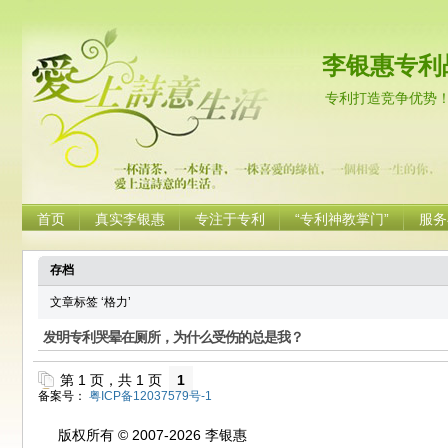
李银惠专利
专利打造竞争优势
首页
真实李银惠
专注于专利
“专利神教掌门”
服务
存档
文章标签 ‘格力’
发明专利哭晕在厕所，为什么受伤的总是我？
第 1 页，共 1 页
1
备案号：
粤ICP备12037579号-1
版权所有 © 2007-2026 李银惠