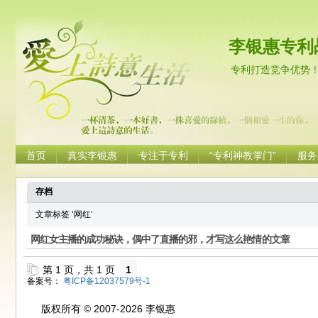
李银惠专利
专利打造竞争优势
首页
真实李银惠
专注于专利
“专利神教掌门”
服务
存档
文章标签 ‘网红’
网红女主播的成功秘诀，偶中了直播的邪，才写这么艳情的文章
第 1 页，共 1 页
1
备案号：
粤ICP备12037579号-1
版权所有 © 2007-2026 李银惠