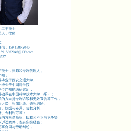
，工学硕士
理人，律师
式
：159 1586 2046
15915862046@139.com
6527
学硕士，律师和专利代理人，
广州；
本科毕业于西安交通大学、
硕士毕业于中国科学院
单位广州能源研究所，
基础课在中国科学技术大学13系）；
长的方向是专利诉讼和无效宣告等工作，
权诉讼、权属纠纷、确权纠纷、
请、挖掘与布局、侵权分析、
计、专利许可等；
长的方向是商标、版权和不正当竞争等
权诉讼案件，也有实操经验；
商事合同与劳动纠纷，