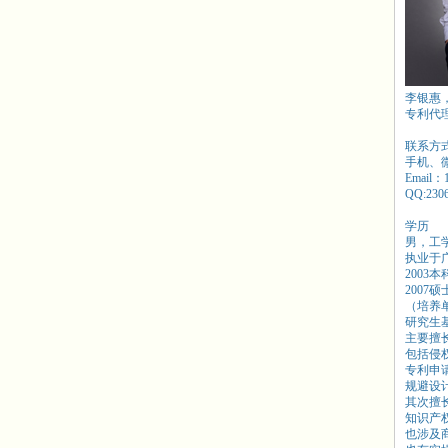
李银惠
专利代
联系方
手机、微信
Email：
QQ:230
学历
男，工
执业于
2003
2007
（培养
研究生
主要擅
包括侵
专利申
规避设
其次擅
知识产
也涉及