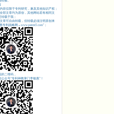
操经验。
旨
站内容仅限于专利研究，兼及其他知识产权；
站全部文章均为原创，其他网站若有相同文
是转载于我；
站文章可自由转载，但转载必须注明原创来
专利战略网→www.patent5.com
”；
面的二维码，
信公众号“专利神教掌门李银惠”！