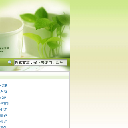
代理
布局
战略
扫盲贴
申请
融资
规避
评估