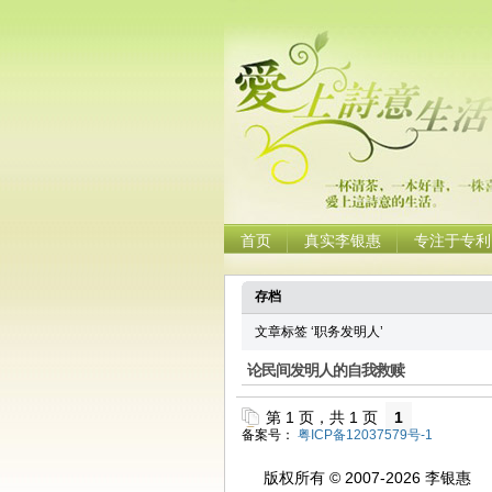
首页
真实李银惠
专注于专利
存档
文章标签 ‘职务发明人’
论民间发明人的自我救赎
第 1 页，共 1 页
1
备案号：
粤ICP备12037579号-1
版权所有 © 2007-2026 李银惠