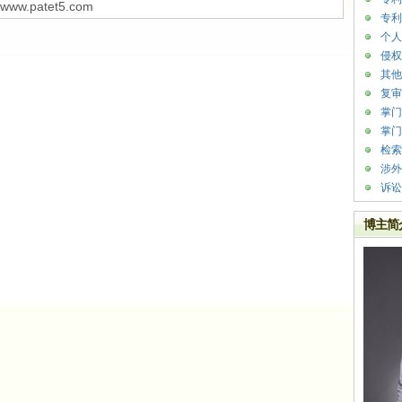
w.patet5.com
专利
个人
侵权
其他
复审
掌门
掌门
检索
涉外
诉讼
博主简