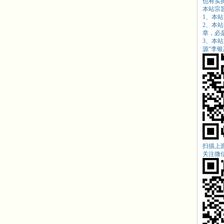
也有实
本站宗
1、本
2、本
章，必
3、本
源“
李银惠
扫描上
关注微