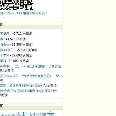
面的二维码，加李银惠为微信好友！
章
李银惠
- 42,711 次阅读
本
- 41,576 次阅读
与报价
- 31,388 次阅读
利神教掌门”
- 27,931 次阅读
于专利
- 27,693 次阅读
课题
- 18,699 次阅读
神教掌门日志（8）在三环的懒散日子的总结
,085 次阅读
员打败大公司（劳动纠纷也挺有意思）
- 72
读
东芝：爱国者专利胜利的背后
- 70 次阅读
10年专利法实施细则和审查指南的修改细节
-
 次阅读
签
专
专利
专利代理
不正当竞争