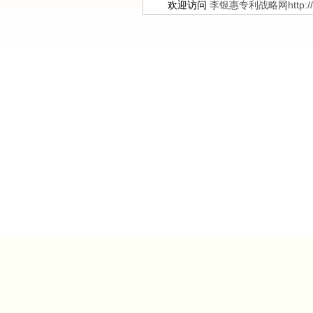
欢迎访问
李银惠专利战略网http://ww