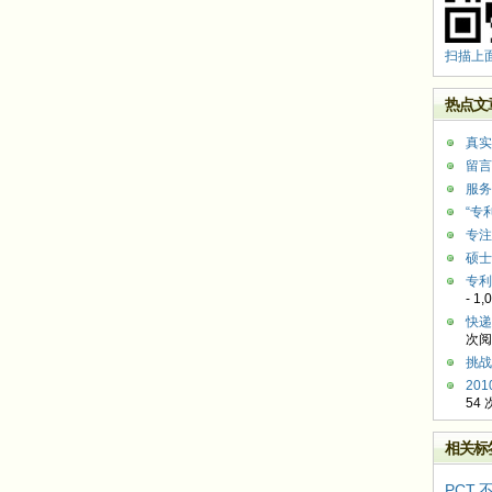
扫描上
热点文
真实
留言
服务
“专
专注
硕士
专利
- 1
快递
次阅
挑战
20
54
相关标
PCT