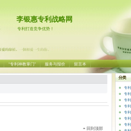
李银惠专利战略网
专利打造竞争优势！
“专利神教掌门”
服务与报价
留言本
分类
专利
专利
专利
专利
专利
专利
专利
回到顶部
专利