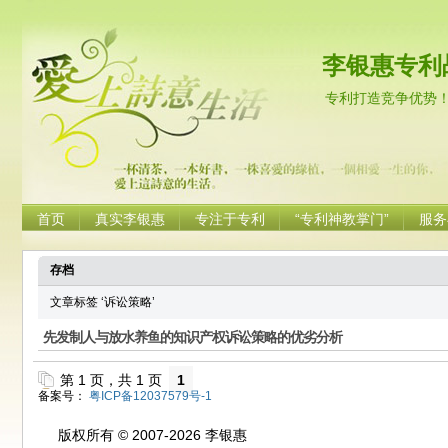
李银惠专利
专利打造竞争优势
首页
真实李银惠
专注于专利
“专利神教掌门”
服务
存档
文章标签 ‘诉讼策略’
先发制人与放水养鱼的知识产权诉讼策略的优劣分析
第 1 页，共 1 页
1
备案号：
粤ICP备12037579号-1
版权所有 © 2007-2026 李银惠