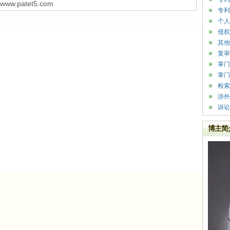
w.patet5.com
专利
个人
侵权
其他
复审
掌门
掌门
检索
涉外
诉讼
博主简