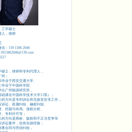
，工学硕士
理人，律师
式
：159 1586 2046
15915862046@139.com
6527
学硕士，律师和专利代理人，
广州；
本科毕业于西安交通大学、
硕士毕业于中国科学院
单位广州能源研究所，
基础课在中国科学技术大学13系）；
长的方向是专利诉讼和无效宣告等工作，
权诉讼、权属纠纷、确权纠纷、
请、挖掘与布局、侵权分析、
计、专利许可等；
长的方向是商标、版权和不正当竞争等
权诉讼案件，也有实操经验；
商事合同与劳动纠纷，