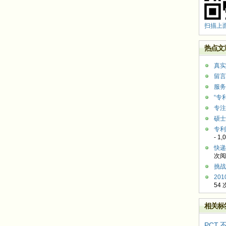
扫描上
热点文
真实
留言
服务
“专
专注
硕士
专利
- 1
快递
次阅
挑战
20
54
相关标
PCT