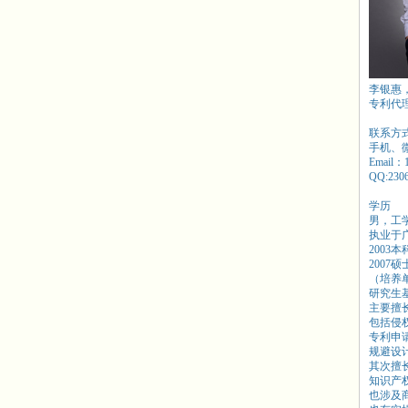
李银惠
专利代
联系方
手机、微信
Email：
QQ:230
学历
男，工
执业于
2003
2007
（培养
研究生
主要擅
包括侵
专利申
规避设
其次擅
知识产
也涉及