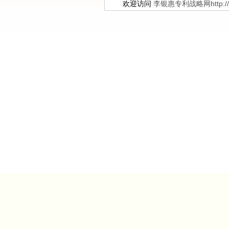
欢迎访问
李银惠专利战略网http://ww