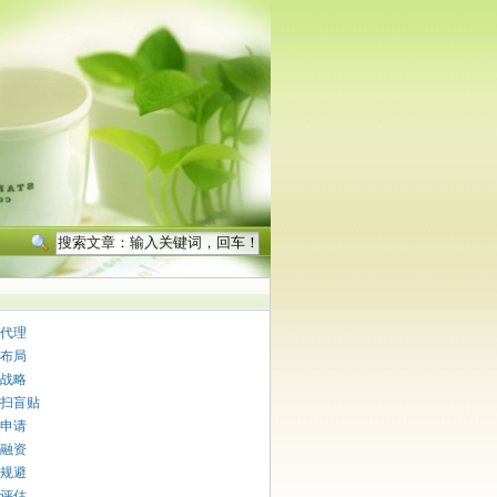
代理
布局
战略
扫盲贴
申请
融资
规避
评估