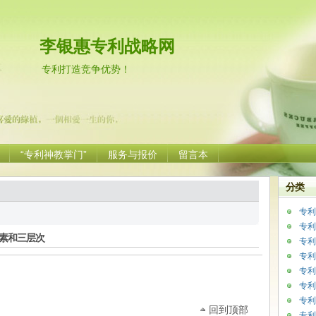
李银惠专利战略网
专利打造竞争优势！
“专利神教掌门”
服务与报价
留言本
分类
专利
专利
素和三层次
专利
专利
专利
专利
专利
回到顶部
专利