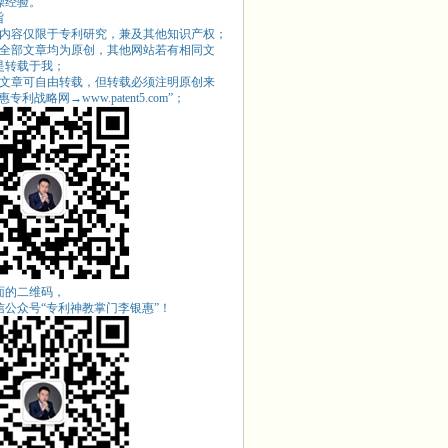
操经验。
旨
站内容仅限于专利研究，兼及其他知识产权；
站全部文章均为原创，其他网站若有相同文
是转载于我；
站文章可自由转载，但转载必须注明原创来
专利战略网→www.patent5.com
”；
面的二维码，
信公众号“专利神教掌门李银惠”！