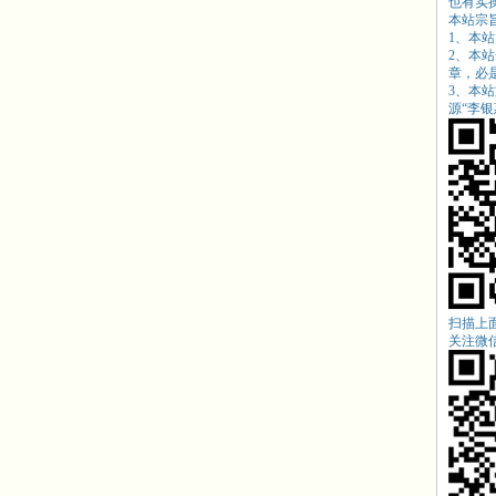
也有实
本站宗
1、本
2、本
章，必
3、本
源“
李银惠
扫描上
关注微