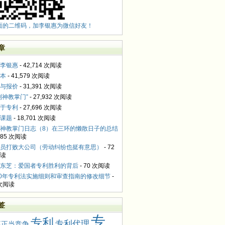
面的二维码，加李银惠为微信好友！
章
李银惠
- 42,714 次阅读
本
- 41,579 次阅读
与报价
- 31,391 次阅读
利神教掌门”
- 27,932 次阅读
于专利
- 27,696 次阅读
课题
- 18,701 次阅读
神教掌门日志（8）在三环的懒散日子的总结
,085 次阅读
员打败大公司（劳动纠纷也挺有意思）
- 72
读
东芝：爱国者专利胜利的背后
- 70 次阅读
10年专利法实施细则和审查指南的修改细节
-
 次阅读
签
专
专利
专利代理
不正当竞争