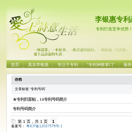
李银惠专利
专利打造竞争优势
首页
真实李银惠
专注于专利
“专利神教掌门”
服务
存档
文章标签 ‘专利号码’
★专利扫盲帖，1.6专利号码简介
专利号码简介
第 1 页，共 1 页
1
备案号：
粤ICP备12037579号-1