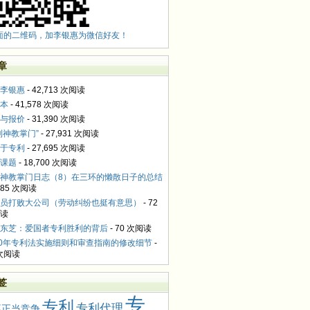
面的二维码，加李银惠为微信好友！
章
李银惠
- 42,713 次阅读
本
- 41,578 次阅读
与报价
- 31,390 次阅读
利神教掌门”
- 27,931 次阅读
于专利
- 27,695 次阅读
课题
- 18,700 次阅读
神教掌门日志（8）在三环的懒散日子的总结
,085 次阅读
员打败大公司（劳动纠纷也挺有意思）
- 72
读
东芝：爱国者专利胜利的背后
- 70 次阅读
10年专利法实施细则和审查指南的修改细节
-
 次阅读
签
专
专利
专利代理
不正当竞争