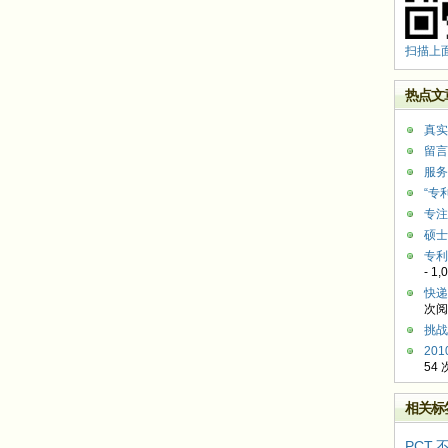
扫描上
热点文
真实
留言
服务
“专
专注
硕士
专利
- 1
快递
次阅
挑战
20
54
相关标
PCT