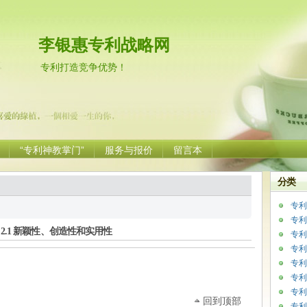
李银惠专利战略网
专利打造竞争优势！
“专利神教掌门”
服务与报价
留言本
分类
专利
专利
.1 新颖性、创造性和实用性
专利
专利
专利
专利
专利
回到顶部
专利