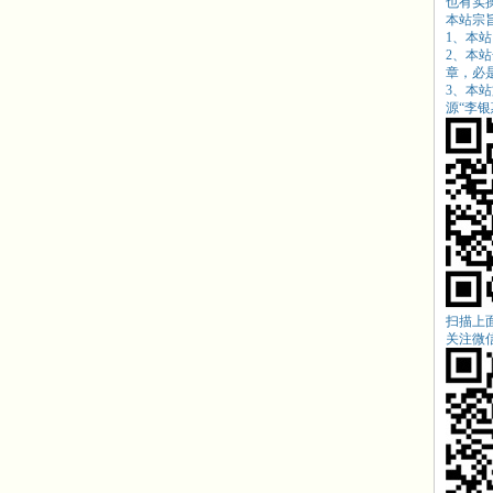
也有实
本站宗
1、本
2、本
章，必
3、本
源“
李银惠
扫描上
关注微