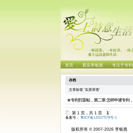
首页
真实李银惠
专注于专利
存档
文章标签 ‘实质审查’
★专利扫盲帖，第二章 怎样申请专利，2
第 1 页，共 1 页
1
备案号：
粤ICP备12037579号-1
版权所有 © 2007-2026 李银惠