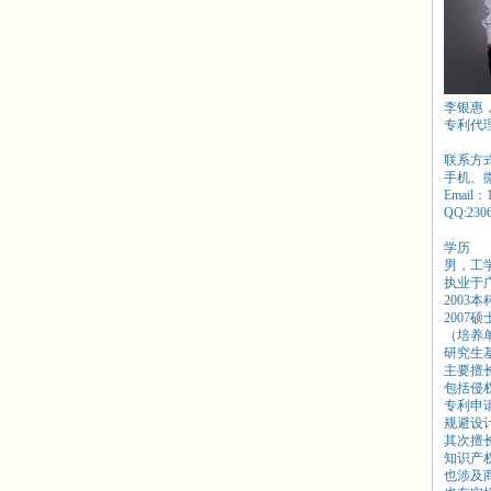
李银惠
专利代
联系方
手机、微信
Email：
QQ:230
学历
男，工
执业于
2003
2007
（培养
研究生
主要擅
包括侵
专利申
规避设
其次擅
知识产
也涉及