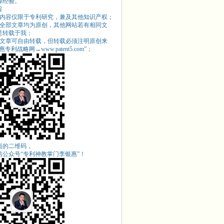
操经验。
旨
站内容仅限于专利研究，兼及其他知识产权；
站全部文章均为原创，其他网站若有相同文
是转载于我；
站文章可自由转载，但转载必须注明原创来
专利战略网→www.patent5.com
”；
面的二维码，
信公众号“专利神教掌门李银惠”！