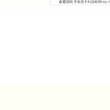
欢迎访问
李银惠专利战略网http://ww