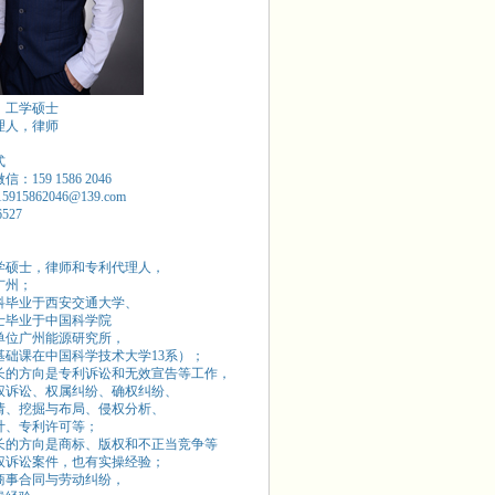
，工学硕士
理人，律师
式
：159 1586 2046
15915862046@139.com
6527
学硕士，律师和专利代理人，
广州；
本科毕业于西安交通大学、
硕士毕业于中国科学院
单位广州能源研究所，
基础课在中国科学技术大学13系）；
长的方向是专利诉讼和无效宣告等工作，
权诉讼、权属纠纷、确权纠纷、
请、挖掘与布局、侵权分析、
计、专利许可等；
长的方向是商标、版权和不正当竞争等
权诉讼案件，也有实操经验；
商事合同与劳动纠纷，