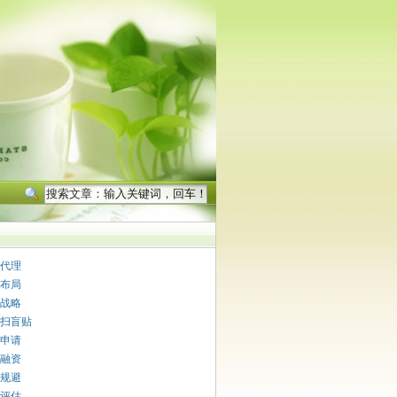
代理
布局
战略
扫盲贴
申请
融资
规避
评估