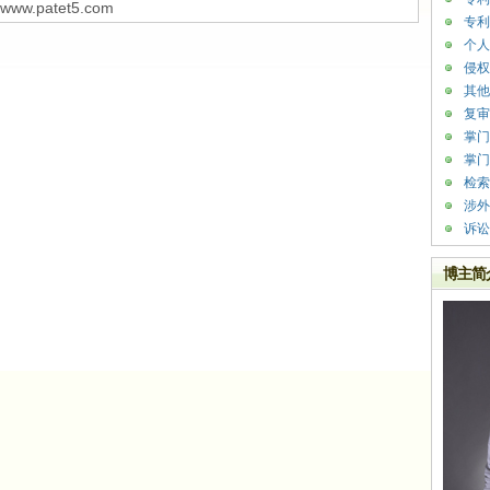
w.patet5.com
专利
个人
侵权
其他
复审
掌门
掌门
检索
涉外
诉讼
博主简