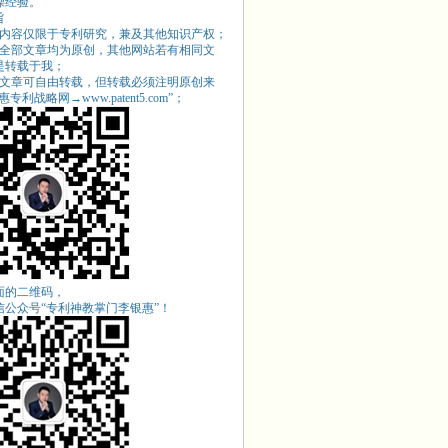
操经验。
旨
站内容仅限于专利研究，兼及其他知识产权；
站全部文章均为原创，其他网站若有相同文
是转载于我；
站文章可自由转载，但转载必须注明原创来
专利战略网→www.patent5.com
”；
面的二维码，
信公众号“专利神教掌门李银惠”！