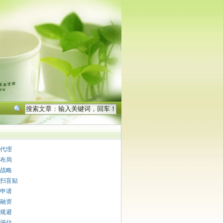
代理
布局
战略
扫盲贴
申请
融资
规避
评估