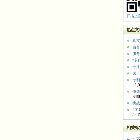
扫描上
热点文
真实
留言
服务
“专
专注
硕士
专利
- 1
快递
次阅
挑战
20
54
相关标
PCT