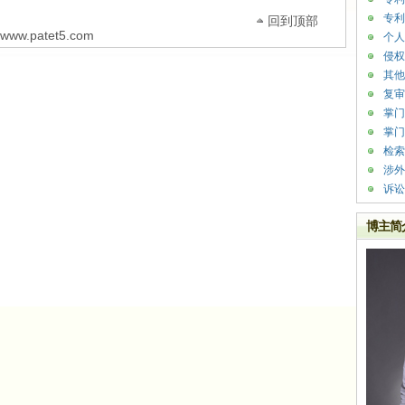
专利
回到顶部
w.patet5.com
个人
侵权
其他
复审
掌门
掌门
检索
涉外
诉讼
博主简