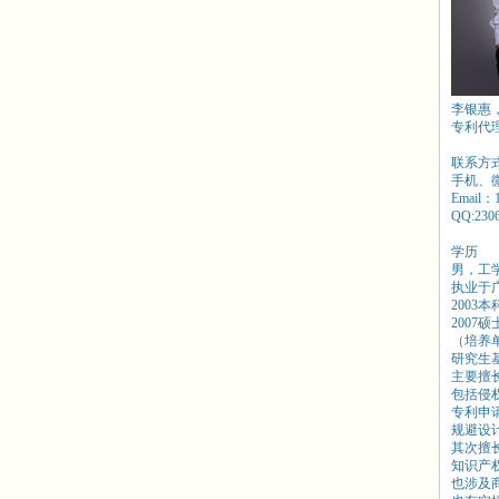
李银惠
专利代
联系方
手机、微信
Email：
QQ:230
学历
男，工
执业于
2003
2007
（培养
研究生
主要擅
包括侵
专利申
规避设
其次擅
知识产
也涉及