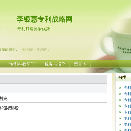
李银惠专利战略网
专利打造竞争优势！
“专利神教掌门”
服务与报价
留言本
分类
专利
专利
补充
专利
专利
和侵权诉讼
专利
专利
专利
专利