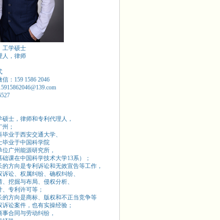
，工学硕士
理人，律师
式
：159 1586 2046
15915862046@139.com
6527
学硕士，律师和专利代理人，
广州；
本科毕业于西安交通大学、
硕士毕业于中国科学院
单位广州能源研究所，
基础课在中国科学技术大学13系）；
长的方向是专利诉讼和无效宣告等工作，
权诉讼、权属纠纷、确权纠纷、
请、挖掘与布局、侵权分析、
计、专利许可等；
长的方向是商标、版权和不正当竞争等
权诉讼案件，也有实操经验；
商事合同与劳动纠纷，