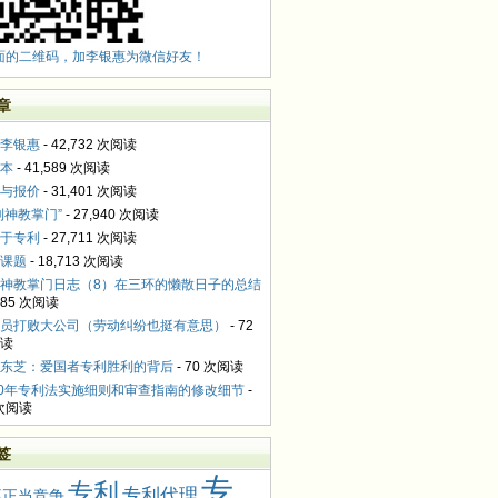
面的二维码，加李银惠为微信好友！
章
李银惠
- 42,732 次阅读
本
- 41,589 次阅读
与报价
- 31,401 次阅读
利神教掌门”
- 27,940 次阅读
于专利
- 27,711 次阅读
课题
- 18,713 次阅读
神教掌门日志（8）在三环的懒散日子的总结
,085 次阅读
员打败大公司（劳动纠纷也挺有意思）
- 72
读
东芝：爱国者专利胜利的背后
- 70 次阅读
10年专利法实施细则和审查指南的修改细节
-
 次阅读
签
专
专利
专利代理
不正当竞争