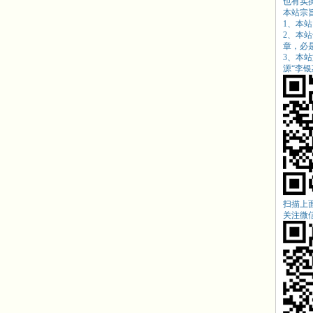
也有实
本站宗
1、本
2、本
章，必
3、本
源“
李银惠
扫描上
关注微