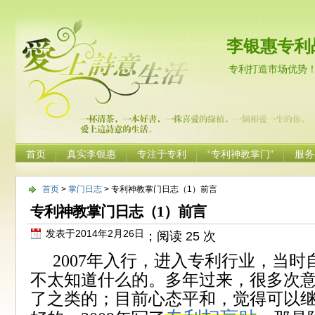
李银惠专利
专利打造市场优势
首页
真实李银惠
专注于专利
“专利神教掌门”
服务
首页
>
掌门日志
> 专利神教掌门日志（1）前言
专利神教掌门日志（1）前言
发表于2014年2月26日
；阅读 25 次
2007
年入行，进入专利行业，当时
不太知道什么的。多年过来，很多次
了之类的；目前心态平和，觉得可以