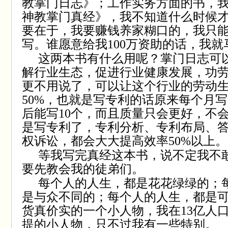
教掌门日志》；工作实务方面的书，
神教掌门真经》，我不知道什么时候
要在于，我要赚钱养家糊口的，我只
写。谁愿意给我
100
万资助的话，我就
这两本书有什么用呢？掌门日志可
解行业生态，促进行业健康发展，功
更不用说了，可以让这个行业的劳动
50%
，也就是写专利的话原来每个月写
后能写
10
个，而且质量只会更好，不
是写专利了，专利分析、专利布局、
权诉讼，都会大大提高效率
50%
以上。
等我写完真经这本书，说不定我不
要先教会我的徒弟们。
每个人的人生，都是花花绿绿的；
是与众不同的；每个人的人生，都是
货真价实的一个小人物，我在
13
亿人
提的小人物，只不过我有一些特别。