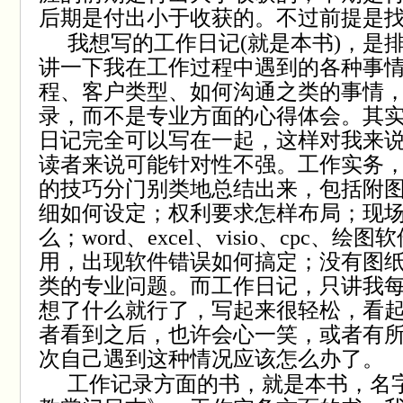
后期是付出小于收获的。不过前提是
我想写的工作日记
(
就是本书
)
，是
讲一下我在工作过程中遇到的各种事
程、客户类型、如何沟通之类的事情
录，而不是专业方面的心得体会。其
日记完全可以写在一起，这样对我来
读者来说可能针对性不强。工作实务
的技巧分门别类地总结出来，包括附
细如何设定；权利要求怎样布局；现
么；
word
、
excel
、
visio
、
cpc
、绘图软
用，出现软件错误如何搞定；没有图
类的专业问题。而工作日记，只讲我
想了什么就行了，写起来很轻松，看
者看到之后，也许会心一笑，或者有
次自己遇到这种情况应该怎么办了。
工作记录方面的书，就是本书，名