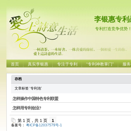
李银惠专利
专利打造竞争优势
首页
真实李银惠
专注于专利
“专利神教掌门”
服务
存档
文章标签 ‘专利池’
怎样操作中国特色专利联盟
怎样用专利创业?
第 1 页，共 1 页
1
备案号：
粤ICP备12037579号-1